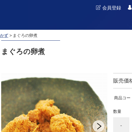
会員登録
かず
まぐろの卵煮
まぐろの卵煮
販売価
商品コー
数量
-