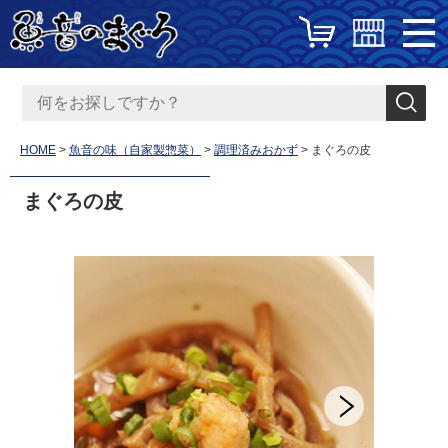
HOME
魚音の味（自家製惣菜）
調理済みおかず
まぐろの皮
まぐろの皮