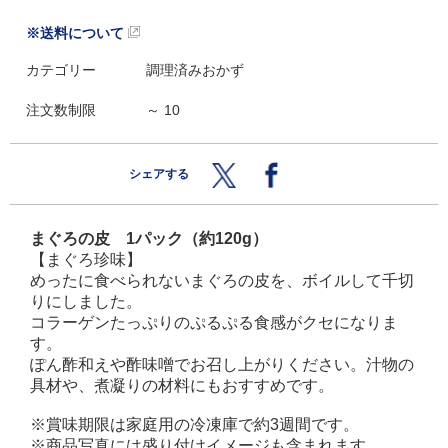
※送料について
カテゴリー
調理済みおかず
注文数制限
～ 10
シェアする
まぐろの皮 1パック（約120g）
【まぐろ珍味】
めったに食べられないまぐろの皮を、ボイルして千切
りにしました。
コラーゲンたっぷりのぷるぷる食感がクセになりま
す。
ぽん酢和えや酢味噌でお召し上がりください。汁物の
具材や、煮凝りの材料にもおすすめです。
※賞味期限は家庭用の冷凍庫で約3週間です。
※商品写真には盛り付けイメージも含まれます。